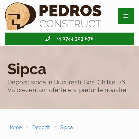
Toggle
Sipca - go to homepage
+4 0744 303 676
Sipca
Depozit sipca in Bucuresti, Sos. Chitilei 26.
Va prezentam ofertele si preturile noastre
Home
Depozit
Sipca