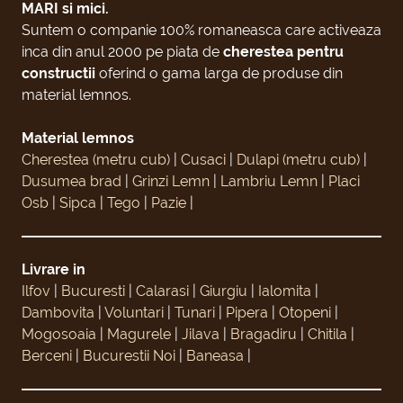
MARI si mici.
Suntem o companie 100% romaneasca care activeaza
inca din anul 2000 pe piata de
cherestea pentru
constructii
oferind o gama larga de produse din
material lemnos.
Material lemnos
Cherestea (metru cub)
|
Cusaci
|
Dulapi (metru cub)
|
Dusumea brad
|
Grinzi Lemn
|
Lambriu Lemn
|
Placi
Osb
|
Sipca
|
Tego
|
Pazie
|
Livrare in
Ilfov
|
Bucuresti
|
Calarasi
|
Giurgiu
|
Ialomita
|
Dambovita
|
Voluntari
|
Tunari
|
Pipera
|
Otopeni
|
Mogosoaia
|
Magurele
|
Jilava
|
Bragadiru
|
Chitila
|
Berceni
|
Bucurestii Noi
|
Baneasa
|