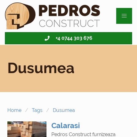
Toggle
Dusumea - go to homepage
+4 0744 303 676
Dusumea
Home
Tags
Dusumea
Calarasi
Pedros Construct furnizeaza