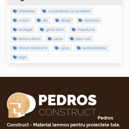
cherestea
construieste-cu-incredere
cusaci
diy
dulapi
dusumea
ecologie
grinzi-lemn
impadurire
lambriu-lemn
pazie
placi-osb
sfaturi-constructii
sipca
sustenabilitate
tego
Dusumea - go
Pedros
Construct - Material lemnos pentru proiectele tale,